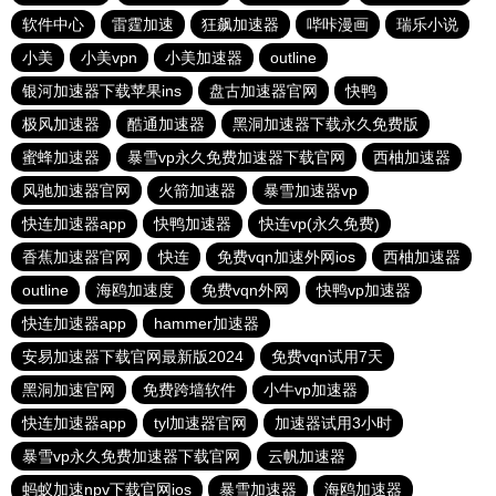
软件中心
雷霆加速
狂飙加速器
哔咔漫画
瑞乐小说
小美
小美vpn
小美加速器
outline
银河加速器下载苹果ins
盘古加速器官网
快鸭
极风加速器
酷通加速器
黑洞加速器下载永久免费版
蜜蜂加速器
暴雪vp永久免费加速器下载官网
西柚加速器
风驰加速器官网
火箭加速器
暴雪加速器vp
快连加速器app
快鸭加速器
快连vp(永久免费)
香蕉加速器官网
快连
免费vqn加速外网ios
西柚加速器
outline
海鸥加速度
免费vqn外网
快鸭vp加速器
快连加速器app
hammer加速器
安易加速器下载官网最新版2024
免费vqn试用7天
黑洞加速官网
免费跨墙软件
小牛vp加速器
快连加速器app
tyl加速器官网
加速器试用3小时
暴雪vp永久免费加速器下载官网
云帆加速器
蚂蚁加速npv下载官网ios
暴雪加速器
海鸥加速器