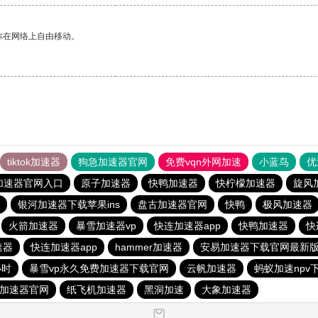
你在网络上自由移动。
tiktok加速器
狗急加速器官网
免费vqn外网加速
小蓝鸟
优
加速器官网入口
原子加速器
快鸭加速器
快柠檬加速器
旋风
银河加速器下载苹果ins
盘古加速器官网
快鸭
极风加速器
火箭加速器
暴雪加速器vp
快连加速器app
快鸭加速器
快
速器
快连加速器app
hammer加速器
安易加速器下载官网最新版2
小时
暴雪vp永久免费加速器下载官网
云帆加速器
蚂蚁加速npv下
p加速器官网
纸飞机加速器
黑洞加速
大象加速器