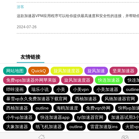
游客
这款加速器VPM应用程序可以给你提供最高速度和安全性的连接，并帮助
2024-07-26
友情链接
网站地图
QuickQ
旋风加速度器
旋风加速
坚果加速器
免费vps加速器外网苹果版
旋风加速度器
快连加速器
快连
哔咔漫画
瑞乐小说
小美
小美vpn
小美加速器
outline
暴雪vp永久免费加速器下载官网
西柚加速器
风驰加速器官网
西柚加速器
outline
海鸥加速度
免费vqn外网
快鸭vp加
小牛vp加速器
快连加速器app
tyl加速器官网
加速器试用3
大象加速器
纸飞机加速器
outline
雷霆加速版ins
火箭v