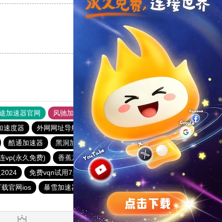
支持
[0]
反对
[0]
途加速器官网
风驰加速器
旋风加速器
加速度器
外网网址导航
软件中心
雷霆加速
狂飙加速器
酷通加速器
黑洞加速器下载永久免费版
蜜蜂加速器
连vp(永久免费)
香蕉加速器官网
快连
免费vqn加速外网ios
024
免费vqn试用7天
黑洞加速官网
免费跨墙软件
载官网ios
暴雪加速器
海鸥加速器
旋风加速度器