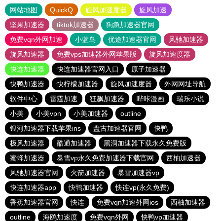
网站地图
QuickQ
旋风加速度器
旋风加速
坚果加速器
tiktok加速器
狗急加速器官网
免费vqn外网加速
小蓝鸟
优途加速器官网
风驰加速器
旋风加速器
免费vps加速器外网苹果版
旋风加速度器
快连加速器
快连加速器官网入口
原子加速器
快鸭加速器
快柠檬加速器
旋风加速度器
外网网址导航
软件中心
雷霆加速
狂飙加速器
哔咔漫画
瑞乐小说
小美
小美vpn
小美加速器
outline
银河加速器下载苹果ins
盘古加速器官网
快鸭
极风加速器
酷通加速器
黑洞加速器下载永久免费版
蜜蜂加速器
暴雪vp永久免费加速器下载官网
西柚加速器
风驰加速器官网
火箭加速器
暴雪加速器vp
快连加速器app
快鸭加速器
快连vp(永久免费)
香蕉加速器官网
快连
免费vqn加速外网ios
西柚加速器
outline
海鸥加速度
免费vqn外网
快鸭vp加速器