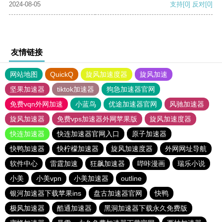
2024-08-05
支持
[0]
反对
[0]
友情链接
网站地图
QuickQ
旋风加速度器
旋风加速
坚果加速器
tiktok加速器
狗急加速器官网
免费vqn外网加速
小蓝鸟
优途加速器官网
风驰加速器
旋风加速器
免费vps加速器外网苹果版
旋风加速度器
快连加速器
快连加速器官网入口
原子加速器
快鸭加速器
快柠檬加速器
旋风加速度器
外网网址导航
软件中心
雷霆加速
狂飙加速器
哔咔漫画
瑞乐小说
小美
小美vpn
小美加速器
outline
银河加速器下载苹果ins
盘古加速器官网
快鸭
极风加速器
酷通加速器
黑洞加速器下载永久免费版