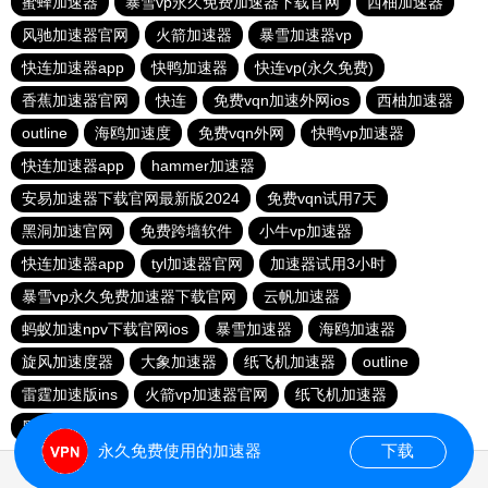
蜜蜂加速器
暴雪vp永久免费加速器下载官网
西柚加速器
风驰加速器官网
火箭加速器
暴雪加速器vp
快连加速器app
快鸭加速器
快连vp(永久免费)
香蕉加速器官网
快连
免费vqn加速外网ios
西柚加速器
outline
海鸥加速度
免费vqn外网
快鸭vp加速器
快连加速器app
hammer加速器
安易加速器下载官网最新版2024
免费vqn试用7天
黑洞加速官网
免费跨墙软件
小牛vp加速器
快连加速器app
tyl加速器官网
加速器试用3小时
暴雪vp永久免费加速器下载官网
云帆加速器
蚂蚁加速npv下载官网ios
暴雪加速器
海鸥加速器
旋风加速度器
大象加速器
纸飞机加速器
outline
雷霆加速版ins
火箭vp加速器官网
纸飞机加速器
黑洞加速
大象加速器
永久免费使用的加速器
下载