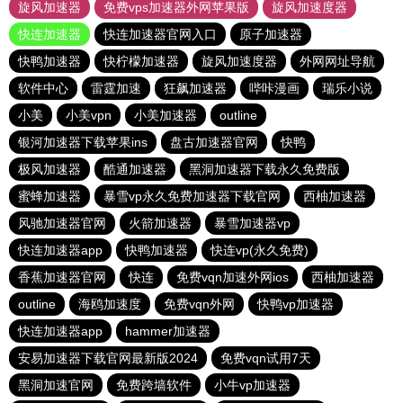
旋风加速器
免费vps加速器外网苹果版
旋风加速度器
快连加速器
快连加速器官网入口
原子加速器
快鸭加速器
快柠檬加速器
旋风加速度器
外网网址导航
软件中心
雷霆加速
狂飙加速器
哔咔漫画
瑞乐小说
小美
小美vpn
小美加速器
outline
银河加速器下载苹果ins
盘古加速器官网
快鸭
极风加速器
酷通加速器
黑洞加速器下载永久免费版
蜜蜂加速器
暴雪vp永久免费加速器下载官网
西柚加速器
风驰加速器官网
火箭加速器
暴雪加速器vp
快连加速器app
快鸭加速器
快连vp(永久免费)
香蕉加速器官网
快连
免费vqn加速外网ios
西柚加速器
outline
海鸥加速度
免费vqn外网
快鸭vp加速器
快连加速器app
hammer加速器
安易加速器下载官网最新版2024
免费vqn试用7天
黑洞加速官网
免费跨墙软件
小牛vp加速器