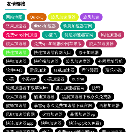
友情链接
网站地图
QuickQ
旋风加速度器
旋风加速
坚果加速器
tiktok加速器
狗急加速器官网
免费vqn外网加速
小蓝鸟
优途加速器官网
风驰加速器
旋风加速器
免费vps加速器外网苹果版
旋风加速度器
快连加速器
快连加速器官网入口
原子加速器
快鸭加速器
快柠檬加速器
旋风加速度器
外网网址导航
软件中心
雷霆加速
狂飙加速器
哔咔漫画
瑞乐小说
小美
小美vpn
小美加速器
outline
银河加速器下载苹果ins
盘古加速器官网
快鸭
极风加速器
酷通加速器
黑洞加速器下载永久免费版
蜜蜂加速器
暴雪vp永久免费加速器下载官网
西柚加速器
风驰加速器官网
火箭加速器
暴雪加速器vp
快连加速器app
快鸭加速器
快连vp(永久免费)