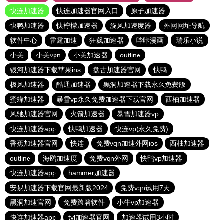
快连加速器
快连加速器官网入口
原子加速器
快鸭加速器
快柠檬加速器
旋风加速度器
外网网址导航
软件中心
雷霆加速
狂飙加速器
哔咔漫画
瑞乐小说
小美
小美vpn
小美加速器
outline
银河加速器下载苹果ins
盘古加速器官网
快鸭
极风加速器
酷通加速器
黑洞加速器下载永久免费版
蜜蜂加速器
暴雪vp永久免费加速器下载官网
西柚加速器
风驰加速器官网
火箭加速器
暴雪加速器vp
快连加速器app
快鸭加速器
快连vp(永久免费)
香蕉加速器官网
快连
免费vqn加速外网ios
西柚加速器
outline
海鸥加速度
免费vqn外网
快鸭vp加速器
快连加速器app
hammer加速器
安易加速器下载官网最新版2024
免费vqn试用7天
黑洞加速官网
免费跨墙软件
小牛vp加速器
快连加速器app
tyl加速器官网
加速器试用3小时