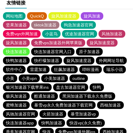
友情链接
网站地图
QuickQ
旋风加速度器
旋风加速
坚果加速器
tiktok加速器
狗急加速器官网
免费vqn外网加速
小蓝鸟
优途加速器官网
风驰加速器
旋风加速器
免费vps加速器外网苹果版
旋风加速度器
快连加速器
快连加速器官网入口
原子加速器
快鸭加速器
快柠檬加速器
旋风加速度器
外网网址导航
软件中心
雷霆加速
狂飙加速器
哔咔漫画
瑞乐小说
小美
小美vpn
小美加速器
outline
银河加速器下载苹果ins
盘古加速器官网
快鸭
极风加速器
酷通加速器
黑洞加速器下载永久免费版
蜜蜂加速器
暴雪vp永久免费加速器下载官网
西柚加速器
风驰加速器官网
火箭加速器
暴雪加速器vp
快连加速器app
快鸭加速器
快连vp(永久免费)
香蕉加速器官网
快连
免费vqn加速外网ios
西柚加速器