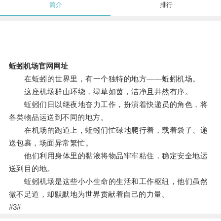
简介
排行
蚯蚓机场官网网址
在蚯蚓的世界里，有一个独特的地方——蚯蚓机场。
这座机场群山环绕，绿草如茵，洁净且井然有序。
蚯蚓们日以继夜地奋力工作，扮演着快递员的角色，将
各类物品运送到不同的地方。
在机场的跑道上，蚯蚓们忙碌地爬行着，载着袋子、递
送包裹，场面异常繁忙。
他们利用身体里的黏液将物品牢牢粘住，稳定安全地运
送到目的地。
蚯蚓机场是这些小小生命的生活和工作枢纽，他们虽然
微不足道，却默默地为世界贡献着自己的力量。
#3#