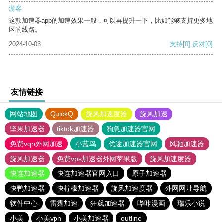
游客
这款加速器app的加速效果一般，可以再提升一下，比如能够支持更多地
区的线路。
2024-10-03
支持
[0]
反对
[0]
友情链接
网站地图
QuickQ
旋风加速度器
旋风加速
坚果加速器
tiktok加速器
狗急加速器官网
免费vqn外网加速
小蓝鸟
优途加速器官网
风驰加速器
旋风加速器
免费vps加速器外网苹果版
旋风加速度器
快连加速器
快连加速器官网入口
原子加速器
快鸭加速器
快柠檬加速器
旋风加速度器
外网网址导航
软件中心
雷霆加速
狂飙加速器
哔咔漫画
瑞乐小说
小美
小美vpn
小美加速器
outline