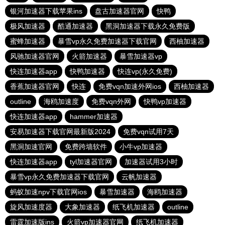
银河加速器下载苹果ins
盘古加速器官网
快鸭
极风加速器
酷通加速器
黑洞加速器下载永久免费版
蜜蜂加速器
暴雪vp永久免费加速器下载官网
西柚加速器
风驰加速器官网
火箭加速器
暴雪加速器vp
快连加速器app
快鸭加速器
快连vp(永久免费)
香蕉加速器官网
快连
免费vqn加速外网ios
西柚加速器
outline
海鸥加速度
免费vqn外网
快鸭vp加速器
快连加速器app
hammer加速器
安易加速器下载官网最新版2024
免费vqn试用7天
黑洞加速官网
免费跨墙软件
小牛vp加速器
快连加速器app
tyl加速器官网
加速器试用3小时
暴雪vp永久免费加速器下载官网
云帆加速器
蚂蚁加速npv下载官网ios
暴雪加速器
海鸥加速器
旋风加速度器
大象加速器
纸飞机加速器
outline
雷霆加速版ins
火箭vp加速器官网
纸飞机加速器