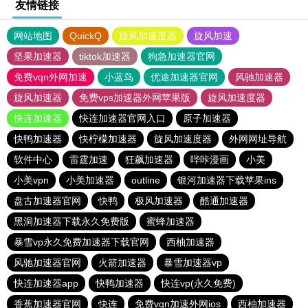
友情链接
网站地图
QuickQ
旋风加速度器
旋风加速
坚果加速器
tiktok加速器
狗急加速器官网
免费vqn外网加速
小蓝鸟
优途加速器官网
风驰加速器
旋风加速器
免费vps加速器外网苹果版
旋风加速度器
快连加速器
快连加速器官网入口
原子加速器
快鸭加速器
快柠檬加速器
旋风加速度器
外网网址导航
软件中心
雷霆加速
狂飙加速器
哔咔漫画
小美
小美vpn
小美加速器
outline
银河加速器下载苹果ins
盘古加速器官网
快鸭
极风加速器
酷通加速器
黑洞加速器下载永久免费版
蜜蜂加速器
暴雪vp永久免费加速器下载官网
西柚加速器
风驰加速器官网
火箭加速器
暴雪加速器vp
快连加速器app
快鸭加速器
快连vp(永久免费)
香蕉加速器官网
快连
免费vqn加速外网ios
西柚加速器