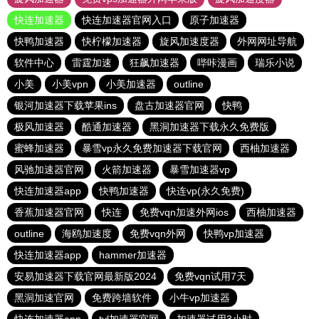
快连加速器
快连加速器官网入口
原子加速器
快鸭加速器
快柠檬加速器
旋风加速度器
外网网址导航
软件中心
雷霆加速
狂飙加速器
哔咔漫画
瑞乐小说
小美
小美vpn
小美加速器
outline
银河加速器下载苹果ins
盘古加速器官网
快鸭
极风加速器
酷通加速器
黑洞加速器下载永久免费版
蜜蜂加速器
暴雪vp永久免费加速器下载官网
西柚加速器
风驰加速器官网
火箭加速器
暴雪加速器vp
快连加速器app
快鸭加速器
快连vp(永久免费)
香蕉加速器官网
快连
免费vqn加速外网ios
西柚加速器
outline
海鸥加速度
免费vqn外网
快鸭vp加速器
快连加速器app
hammer加速器
安易加速器下载官网最新版2024
免费vqn试用7天
黑洞加速官网
免费跨墙软件
小牛vp加速器