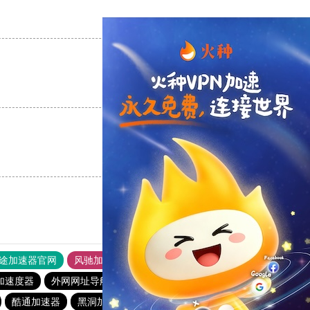
支持
[0]
反对
[0]
支持
[0]
反对
[0]
支持
[0]
反对
[0]
途加速器官网
风驰加速器
旋风加速器
加速度器
外网网址导航
软件中心
雷霆加速
狂飙加速器
酷通加速器
黑洞加速器下载永久免费版
蜜蜂加速器