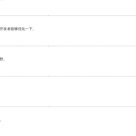
望开发者能够优化一下。
野。
。