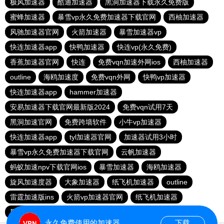
极风加速器
酷通加速器
黑洞加速器下载永久免费版
蜜蜂加速器
暴雪vp永久免费加速器下载官网
西柚加速器
风驰加速器官网
火箭加速器
暴雪加速器vp
快连加速器app
快鸭加速器
快连vp(永久免费)
香蕉加速器官网
快连
免费vqn加速外网ios
西柚加速器
outline
海鸥加速度
免费vqn外网
快鸭vp加速器
快连加速器app
hammer加速器
安易加速器下载官网最新版2024
免费vqn试用7天
黑洞加速官网
免费跨墙软件
小牛vp加速器
快连加速器app
tyl加速器官网
加速器试用3小时
暴雪vp永久免费加速器下载官网
云帆加速器
蚂蚁加速npv下载官网ios
暴雪加速器
海鸥加速器
旋风加速度器
大象加速器
纸飞机加速器
outline
雷霆加速版ins
火箭vp加速器官网
纸飞机加速器
黑洞加速
大象加速器
永久免费使用的加速器
下载