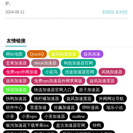
护。
2024-08-12
支持
[0]
反对
[0]
友情链接
网站地图
QuickQ
旋风加速度器
旋风加速
坚果加速器
tiktok加速器
狗急加速器官网
免费vqn外网加速
小蓝鸟
优途加速器官网
风驰加速器
旋风加速器
免费vps加速器外网苹果版
旋风加速度器
快连加速器
快连加速器官网入口
原子加速器
快鸭加速器
快柠檬加速器
旋风加速度器
外网网址导航
软件中心
雷霆加速
狂飙加速器
哔咔漫画
瑞乐小说
小美
小美vpn
小美加速器
outline
银河加速器下载苹果ins
盘古加速器官网
快鸭