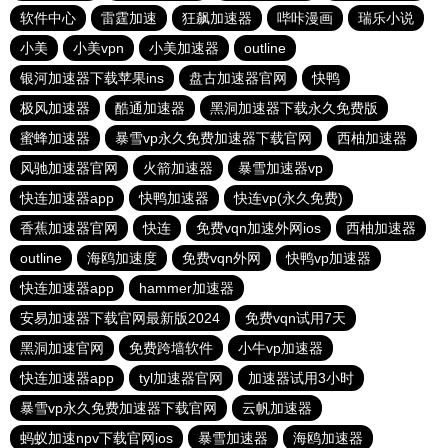
软件中心
雷霆加速
狂飙加速器
哔咔漫画
瑞乐小说
小美
小美vpn
小美加速器
outline
银河加速器下载苹果ins
盘古加速器官网
快鸭
极风加速器
酷通加速器
黑洞加速器下载永久免费版
蜜蜂加速器
暴雪vp永久免费加速器下载官网
西柚加速器
风驰加速器官网
火箭加速器
暴雪加速器vp
快连加速器app
快鸭加速器
快连vp(永久免费)
香蕉加速器官网
快连
免费vqn加速外网ios
西柚加速器
outline
海鸥加速度
免费vqn外网
快鸭vp加速器
快连加速器app
hammer加速器
安易加速器下载官网最新版2024
免费vqn试用7天
黑洞加速官网
免费跨墙软件
小牛vp加速器
快连加速器app
tyl加速器官网
加速器试用3小时
暴雪vp永久免费加速器下载官网
云帆加速器
蚂蚁加速npv下载官网ios
暴雪加速器
海鸥加速器