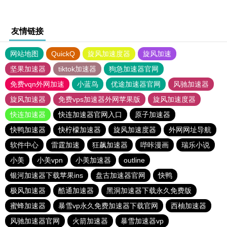
友情链接
网站地图
QuickQ
旋风加速度器
旋风加速
坚果加速器
tiktok加速器
狗急加速器官网
免费vqn外网加速
小蓝鸟
优途加速器官网
风驰加速器
旋风加速器
免费vps加速器外网苹果版
旋风加速度器
快连加速器
快连加速器官网入口
原子加速器
快鸭加速器
快柠檬加速器
旋风加速度器
外网网址导航
软件中心
雷霆加速
狂飙加速器
哔咔漫画
瑞乐小说
小美
小美vpn
小美加速器
outline
银河加速器下载苹果ins
盘古加速器官网
快鸭
极风加速器
酷通加速器
黑洞加速器下载永久免费版
蜜蜂加速器
暴雪vp永久免费加速器下载官网
西柚加速器
风驰加速器官网
火箭加速器
暴雪加速器vp