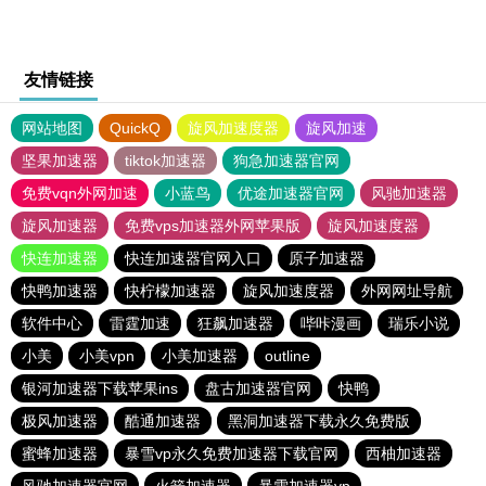
友情链接
网站地图
QuickQ
旋风加速度器
旋风加速
坚果加速器
tiktok加速器
狗急加速器官网
免费vqn外网加速
小蓝鸟
优途加速器官网
风驰加速器
旋风加速器
免费vps加速器外网苹果版
旋风加速度器
快连加速器
快连加速器官网入口
原子加速器
快鸭加速器
快柠檬加速器
旋风加速度器
外网网址导航
软件中心
雷霆加速
狂飙加速器
哔咔漫画
瑞乐小说
小美
小美vpn
小美加速器
outline
银河加速器下载苹果ins
盘古加速器官网
快鸭
极风加速器
酷通加速器
黑洞加速器下载永久免费版
蜜蜂加速器
暴雪vp永久免费加速器下载官网
西柚加速器