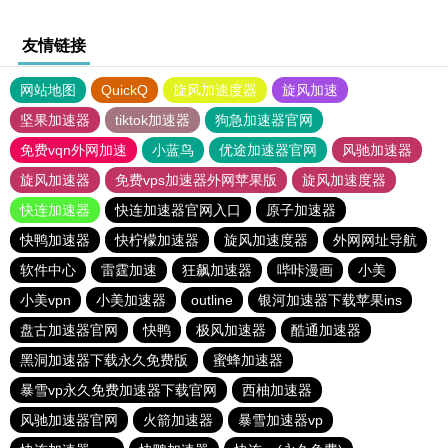
友情链接
网站地图
QuickQ
旋风加速度器
旋风加速
坚果加速器
tiktok加速器
狗急加速器官网
免费vqn外网加速
小蓝鸟
优途加速器官网
风驰加速器
旋风加速器
免费vps加速器外网苹果版
旋风加速度器
快连加速器
快连加速器官网入口
原子加速器
快鸭加速器
快柠檬加速器
旋风加速度器
外网网址导航
软件中心
雷霆加速
狂飙加速器
哔咔漫画
小美
小美vpn
小美加速器
outline
银河加速器下载苹果ins
盘古加速器官网
快鸭
极风加速器
酷通加速器
黑洞加速器下载永久免费版
蜜蜂加速器
暴雪vp永久免费加速器下载官网
西柚加速器
风驰加速器官网
火箭加速器
暴雪加速器vp